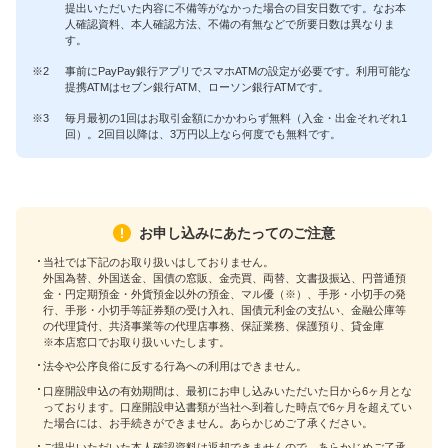
提出いただいた内容に不備等がなかった場合の目安日数です。なお本
人確認資料、本人確認方法、不備の有無などで所要日数は異なりま
す。
※2
事前にPayPay銀行アプリでスマホATMの設定が必要です。利用可能な
提携ATMはセブン銀行ATM、ローソン銀行ATMです。
※3
毎月最初の1回はお取引金額にかかわらず無料（入金・出金それぞれ1
回）。2回目以降は、3万円以上なら何度でも無料です。
お申し込みにあたってのご注意
当社では下記のお取り扱いはしておりません。
外国為替、外国送金、国債の窓販、金売買、両替、文書扱振込、円普通預
金・円定期預金・外貨預金以外の預金、マル優（※）、手形・小切手の発
行、手形・小切手等証券類の受け入れ、国債元利金の支払い、金融公庫等
の代理貸付、共済事業等の代理店事務、保証業務、保護預り、貸金庫
※本店窓口でお取り扱いいたします。
法令や公序良俗に反する行為への利用はできません。
口座開設申込の有効期間は、最初にお申し込みいただいた日から6ヶ月とな
っております。口座開設申込書類が当社へ到着した時点で6ヶ月を超えてい
た場合には、お手続きができません。あらかじめご了承ください。
ご提出いただいた本人確認資料は返却できませんので、あらかじめご了承