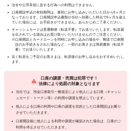
法令や公序良俗に反する行為への利用はできません。
口座開設申込の有効期間は、最初にお申し込みいただいた日から6ヶ月と
なっております。口座開設申込書類が当社へ到着した時点で6ヶ月を超え
ていた場合には、お手続きができません。あらかじめご了承ください。
キャッシュカードは普通郵便（転送不要）でお送りいたします。転送届
を出されている場合はお受け取りいただけませんのでご注意ください。
※口座開設とカードローンを同時にお申し込みの場合や、郵送で口座開
設のお手続きをされた場合など、一部のお客さまは簡易書留（転送不
要）でお送りいたします。
近く転居をご予定のお客さまは、転居後のお申し込みをおすすめいたし
ます。
口座の譲渡・売買は犯罪です！
法律により処罰の対象となります
当社では、預金口座取引一般規定により他人による口座（キャッシ
ュカード・トークン等）の利用や譲渡を禁止しています。
他人による口座の利用や口座の譲渡を目的とした口座開設はお断り
させていただきます。
口座開設後に他人による利用や譲渡が確認された場合は、口座のご
利用を停止させていただきます。