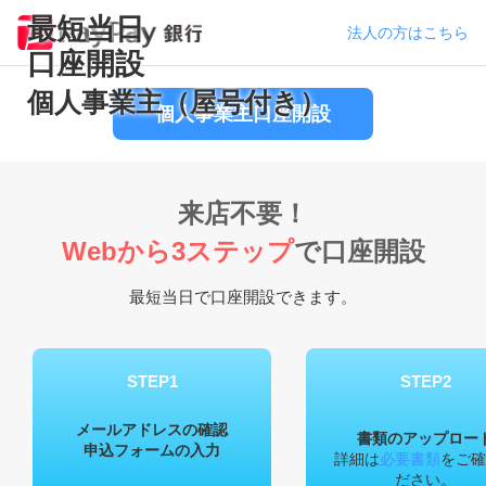
最短当日
法人の方はこちら
口座開設
個人事業主（屋号付き）
個人事業主口座開設
来店不要！
Webから3ステップ
で口座開設
最短当日で口座開設できます。
STEP1
STEP2
メールアドレスの確認
書類のアップロー
申込フォームの入力
詳細は
必要書類
をご確
ださい。