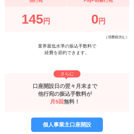
他行宛
PayPay銀行宛
145
0
円
円
（消費税含む）
業界最低水準の振込手数料で
経費を節約できます。
さらに
口座開設日の翌々月末まで
他行宛の振込手数料が
月5回
無料！
個人事業主口座開設