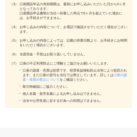
（3）
口座開設申込の有効期限は、最初にお申し込みいただいた日から6ヶ月
となっております。
口座開設申込書類が当社へ到着した時点で6ヶ月を超えていた場合に
は、お手続きができません。
（4）
お申し込みの内容について、お電話で確認させていただく場合がござい
ます。
（5）
お申し込みの内容によっては、記載の所要日数より、お手続きにお時間
をいただく場合がございます。
（6）
当座預金・手形はお取り扱いしていません。
（7）
口座の不正利用防止にご理解とご協力をお願いいたします。
口座の譲渡・売買は犯罪です。犯罪収益移転防止法等により処罰され
ます。また口座の貸与も当社では禁止しています。詳しくは
口座の譲
渡・売買の禁止について
をご確認ください。
取引時確認にご協力ください。
他人名義・架空名義によるお申し込みはできません。
法令や公序良俗に反する行為への利用はできません。