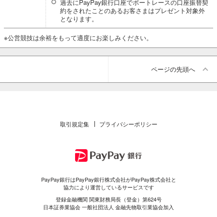
過去にPayPay銀行口座でボートレースの口座振替契
約をされたことのあるお客さまはプレゼント対象外
となります。
※公営競技は余裕をもって適度にお楽しみください。
ページの先頭へ
取引規定集
プライバシーポリシー
PayPay銀行はPayPay銀行株式会社がPayPay株式会社と
協力により運営しているサービスです
登録金融機関 関東財務局長（登金）第624号
日本証券業協会 一般社団法人 金融先物取引業協会加入