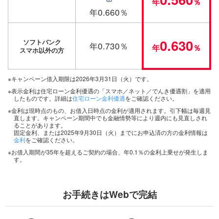
年
％
年0.660％
0.630
ソフトバンク
年0.730％
年
％
スマホ以外の方
※キャンペーン借入期限は2026年3月31日（火）です。
※表示金利は住宅ローン金利優遇の「スマホ／ネット／でんき優遇割」を適用
したものです。詳細は
住宅ローン金利優遇
をご確認ください。
※金利は現時点のもの、お借入日時点の金利が適用されます。引下幅は毎週見
直します。キャンペーン期間中でも金融情勢等により週内にも見直しされ
ることがあります。
固定金利、または2025年9月30日（火）までにお申込済の方の金利情報は
金利
をご確認ください。
※お借入期間が35年を超えるご契約の場合、年0.1％の金利上乗せが発生しま
す。
お手続きはWebで完結